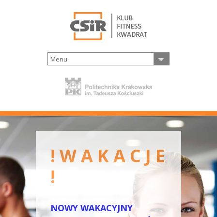
Menu
! W A K A C J E
!
NOWY WAKACYJNY