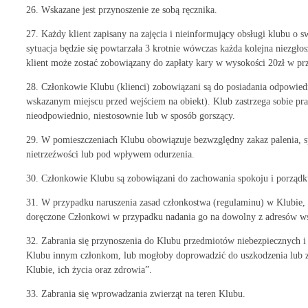
26. Wskazane jest przynoszenie ze sobą ręcznika.
27. Każdy klient zapisany na zajęcia i nieinformujący obsługi klubu o sw
sytuacja będzie się powtarzała 3 krotnie wówczas każda kolejna niezgło
klient może zostać zobowiązany do zapłaty kary w wysokości 20zł w prz
28. Członkowie Klubu (klienci) zobowiązani są do posiadania odpowi
wskazanym miejscu przed wejściem na obiekt). Klub zastrzega sobie praw
nieodpowiednio, niestosownie lub w sposób gorszący.
29. W pomieszczeniach Klubu obowiązuje bezwzględny zakaz palenia, s
nietrzeźwości lub pod wpływem odurzenia.
30. Członkowie Klubu są zobowiązani do zachowania spokoju i porządku
31. W przypadku naruszenia zasad członkostwa (regulaminu) w Klubie
doręczone Członkowi w przypadku nadania go na dowolny z adresów 
32. Zabrania się przynoszenia do Klubu przedmiotów niebezpiecznych i
Klubu innym członkom, lub mogłoby doprowadzić do uszkodzenia lub zn
Klubie, ich życia oraz zdrowia”.
33. Zabrania się wprowadzania zwierząt na teren Klubu.