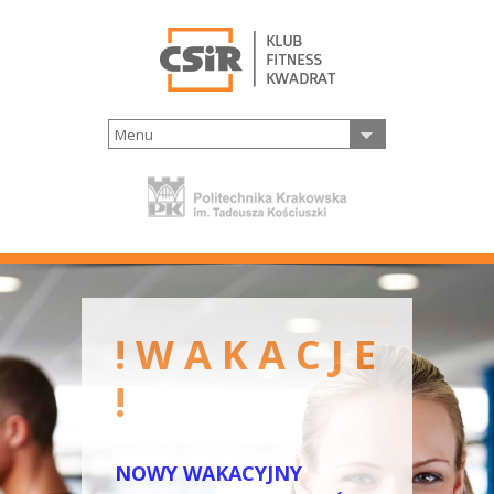
Menu
! W A K A C J E
!
NOWY WAKACYJNY