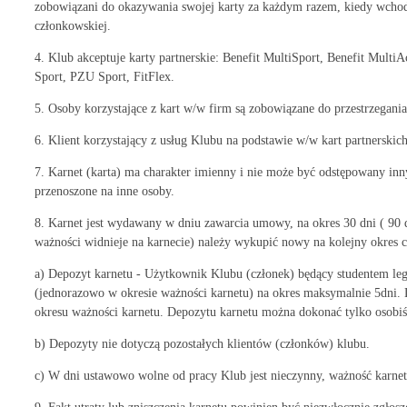
zobowiązani do okazywania swojej karty za każdym razem, kiedy wchodz
członkowskiej.
4. Klub akceptuje karty partnerskie: Benefit MultiSport, Benefit MultiA
Sport, PZU Sport, FitFlex.
5. Osoby korzystające z kart w/w firm są zobowiązane do przestrzegania
6. Klient korzystający z usług Klubu na podstawie w/w kart partnerskich
7. Karnet (karta) ma charakter imienny i nie może być odstępowany in
przenoszone na inne osoby.
8. Karnet jest wydawany w dniu zawarcia umowy, na okres 30 dni ( 90 
ważności widnieje na karnecie) należy wykupić nowy na kolejny okres cz
a) Depozyt karnetu - Użytkownik Klubu (członek) będący studentem le
(jednorazowo w okresie ważności karnetu) na okres maksymalnie 5dni. L
okresu ważności karnetu. Depozytu karnetu można dokonać tylko osobiś
b) Depozyty nie dotyczą pozostałych klientów (członków) klubu.
c) W dni ustawowo wolne od pracy Klub jest nieczynny, ważność karnetó