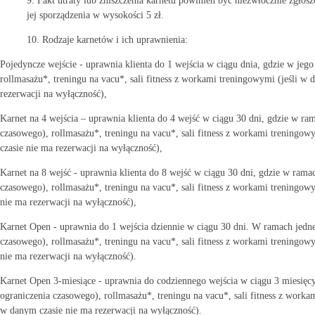
9. Fakt utraty lub zniszczenia karnetu powinien być niezwłocznie zgłos
jej sporządzenia w wysokości 5 zł.
10. Rodzaje karnetów i ich uprawnienia:
Pojedyncze wejście - uprawnia klienta do 1 wejścia w ciągu dnia, gdzie w jeg
rollmasażu*, treningu na vacu*, sali fitness z workami treningowymi (jeśli w d
rezerwacji na wyłączność),
Karnet na 4 wejścia – uprawnia klienta do 4 wejść w ciągu 30 dni, gdzie w ra
czasowego), rollmasażu*, treningu na vacu*, sali fitness z workami treningowym
czasie nie ma rezerwacji na wyłączność),
Karnet na 8 wejść - uprawnia klienta do 8 wejść w ciągu 30 dni, gdzie w rama
czasowego), rollmasażu*, treningu na vacu*, sali fitness z workami treningowym
nie ma rezerwacji na wyłączność),
Karnet Open - uprawnia do 1 wejścia dziennie w ciągu 30 dni. W ramach jedneg
czasowego), rollmasażu*, treningu na vacu*, sali fitness z workami treningowym
nie ma rezerwacji na wyłączność).
Karnet Open 3-miesiące - uprawnia do codziennego wejścia w ciągu 3 miesięcy
ograniczenia czasowego), rollmasażu*, treningu na vacu*, sali fitness z workam
w danym czasie nie ma rezerwacji na wyłączność).