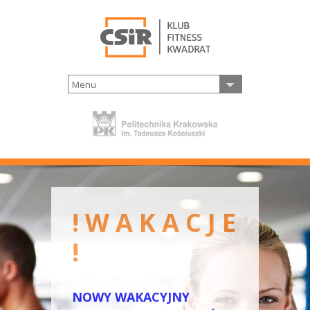
Menu
! W A K A C J E
!
NOWY WAKACYJNY